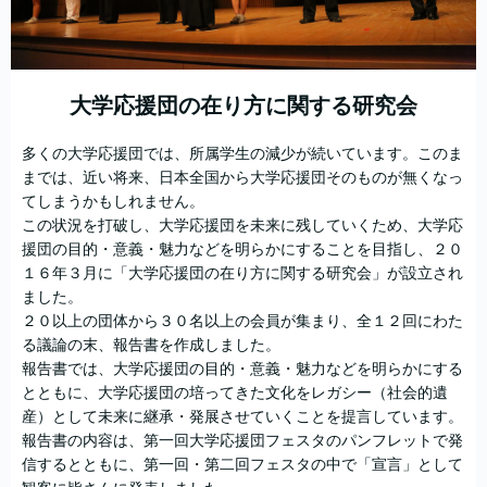
大学応援団の在り方に関する研究会
多くの大学応援団では、所属学生の減少が続いています。このま
までは、近い将来、日本全国から大学応援団そのものが無くなっ
てしまうかもしれません。
この状況を打破し、大学応援団を未来に残していくため、大学応
援団の目的・意義・魅力などを明らかにすることを目指し、２０
１６年３月に「大学応援団の在り方に関する研究会」が設立され
ました。
２０以上の団体から３０名以上の会員が集まり、全１２回にわた
る議論の末、報告書を作成しました。
報告書では、大学応援団の目的・意義・魅力などを明らかにする
とともに、大学応援団の培ってきた文化をレガシー（社会的遺
産）として未来に継承・発展させていくことを提言しています。
報告書の内容は、第一回大学応援団フェスタのパンフレットで発
信するとともに、第一回・第二回フェスタの中で「宣言」として