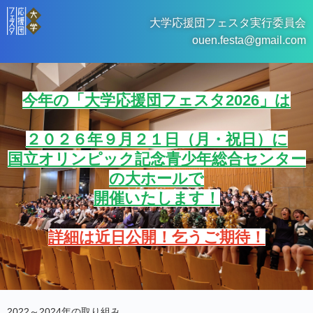
大学応援団フェスタ実行委員会
ouen.festa@gmail.com
今年の「大学応援団フェスタ2026」は
２０２６年９月２１日（月・祝日）に
国立オリンピック記念青少年総合センター
の大ホールで
開催いたします！
詳細は近日公開！乞うご期待！
2022～2024年の取り組み