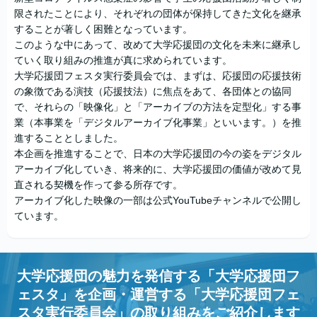
限されたことにより、それぞれの団体が保持してきた文化を継承
することが著しく困難となっています。
このような中にあって、改めて大学応援団の文化を未来に継承し
ていく取り組みの推進が真に求められています。
大学応援団フェスタ実行委員会では、まずは、応援団の応援技術
の象徴である演技（応援技法）に焦点をあて、各団体との協同
で、それらの「映像化」と「アーカイブの方法を定型化」する事
業（本事業を「デジタルアーカイブ化事業」といいます。）を推
進することとしました。
本企画を推進することで、日本の大学応援団の今の姿をデジタル
アーカイブ化していき、将来的に、大学応援団の価値が改めて見
直される契機を作って参る所存です。
アーカイブ化した映像の一部は公式YouTubeチャンネルで公開し
ています。
大学応援団の魅力を発信する「大学応援団フ
ェスタ」を企画・運営する「大学応援団フェ
スタ実行委員会」の取り組みをご紹介します