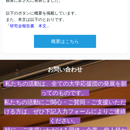
観客に皆さんに発表しました。
以下のボタンに概要を掲載しています。
また、本文は以下のとおりです。
「
研究会報告書 本文
」
概要はこちら
お問い合わせ
私たちの活動は、全ての大学応援団の発展を願
ってのものです。
私たちの活動にご関心・ご賛同・ご支援いただ
ける方は、ぜひ下記入力フォームによりご連絡
ください。
特に、ご支援いただける団体・企業・個人様か